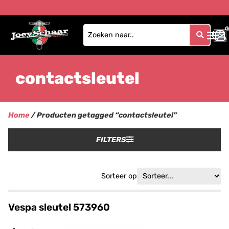
0
0
contactsleutel
Home
/ Producten getagged “contactsleutel”
FILTERS
Sorteer op
Vespa sleutel 573960