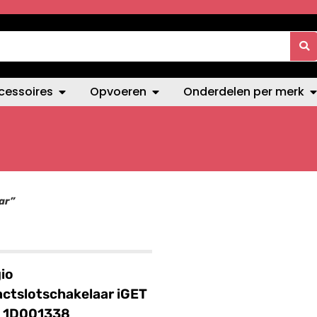
cessoires
Opvoeren
Onderdelen per merk
ar”
io
ctslotschakelaar iGET
 1D001338