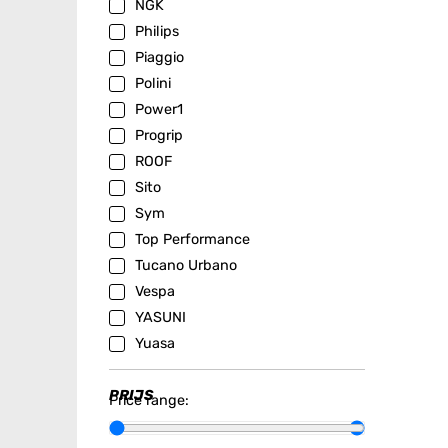
NGK
Philips
Piaggio
Polini
Power1
Progrip
ROOF
Sito
Sym
Top Performance
Tucano Urbano
Vespa
YASUNI
Yuasa
PRIJS
Price range: