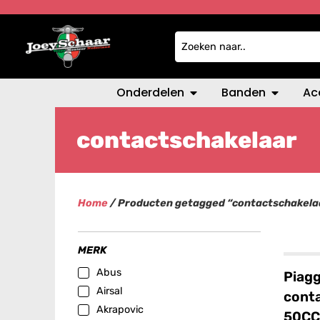
Onderdelen
Banden
Ac
contactschakelaar
Home
/ Producten getagged “contactschakela
MERK
Abus
Piagg
Airsal
conta
Akrapovic
50CC