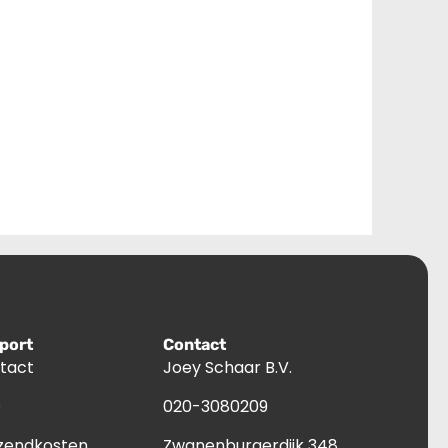
port
Contact
tact
Joey Schaar B.V.
Q
020-3080209
zendkosten
Zwanenburgerdijk 348