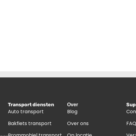
Transport diensten
Sup
Over
Auto transport
Blog
Con
Bakfiets transport
Over ons
FA
Brommobiel transport
Op locatie
Ver