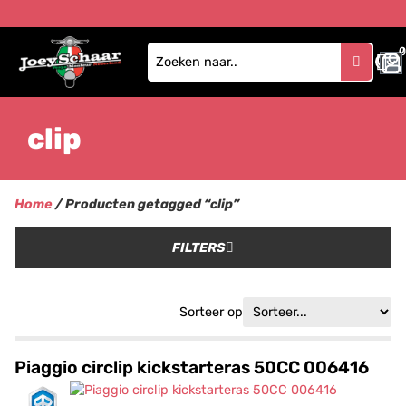
0
clip
Home
/ Producten getagged “clip”
FILTERS
Sorteer op
Piaggio circlip kickstarteras 50CC 006416