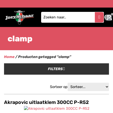
0
clamp
Home
/ Producten getagged “clamp”
FILTERS
Sorteer op
Akrapovic uitlaatklem 300CC P-R52