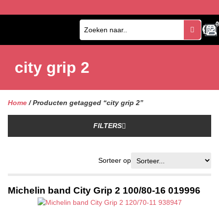
0
0
city grip 2
Home
/ Producten getagged “city grip 2”
FILTERS
Sorteer op
Michelin band City Grip 2 100/80-16 019996