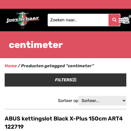
0
0
centimeter
Home
/ Producten getagged “centimeter”
FILTERS
Sorteer op
ABUS kettingslot Black X-Plus 150cm ART4
122719