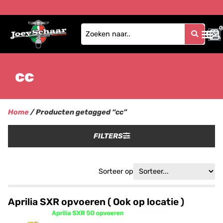
0
0
cc
Home
/ Producten getagged “cc”
FILTERS
Sorteer op
Aprilia SXR opvoeren ( Ook op locatie )