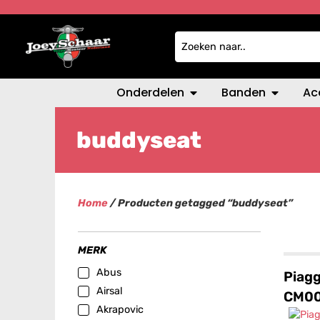
Onderdelen
Banden
Ac
buddyseat
Home
/ Producten getagged “buddyseat”
MERK
Abus
Piagg
Airsal
CM0
Akrapovic