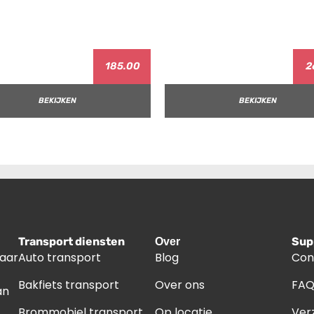
185.00
2
BEKIJKEN
BEKIJKEN
Transport diensten
Sup
Over
naar
Auto transport
Blog
Con
Bakfiets transport
Over ons
FA
an
Brommobiel transport
Op locatie
Ver