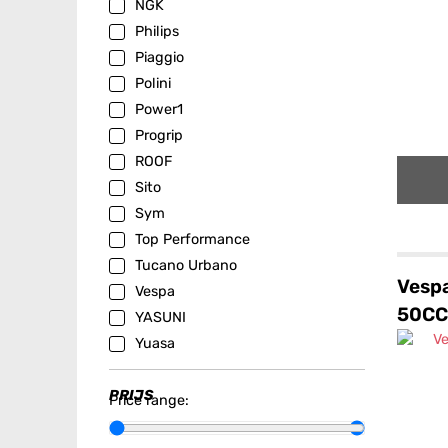
NGK
Philips
Piaggio
Polini
Power1
Progrip
ROOF
Sito
Sym
Top Performance
Tucano Urbano
Vespa
Vespa
50CC
YASUNI
Yuasa
PRIJS
Price range: