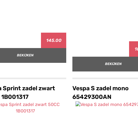
145.00
1
BEKIJKEN
BEKIJKEN
 Sprint zadel zwart
Vespa S zadel mono
 1B001317
65429300AN