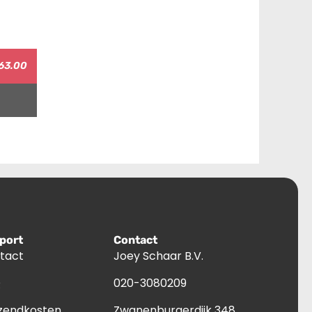
63.00
port
Contact
tact
Joey Schaar B.V.
Q
020-3080209
zendkosten
Zwanenburgerdijk 348