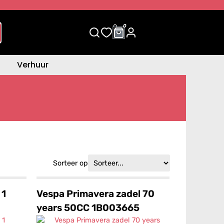
0
0
Verhuur
Sorteer op
 1
Vespa Primavera zadel 70
years 50CC 1B003665