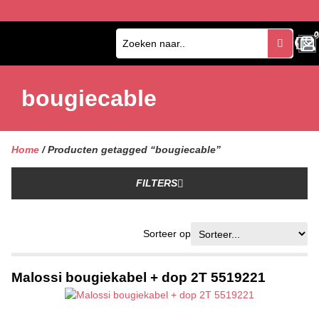
0
0
bougiecable
Home
/ Producten getagged “bougiecable”
FILTERS
Sorteer op
Malossi bougiekabel + dop 2T 5519221