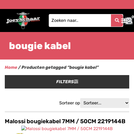
0
0
bougie kabel
Home
/ Producten getagged “bougie kabel”
FILTERS
Sorteer op
Malossi bougiekabel 7MM / 50CM 2219144B