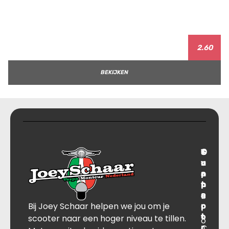
2.60
BEKIJKEN
T
S
C
O
r
u
o
v
a
p
n
e
n
p
t
r
s
B
o
a
Bij Joey Schaar helpen we jou om je
p
r
c
l
o
t
t
scooter naar een hoger niveau te tillen.
o
r
C
J