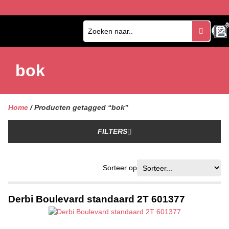
0
0
bok
Home
/ Producten getagged “bok”
FILTERS
Sorteer op
Derbi Boulevard standaard 2T 601377