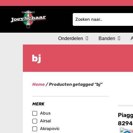
Onderdelen
Banden
bj
Home
/ Producten getagged “bj”
MERK
Abus
Piag
Airsal
8294
Akrapovic