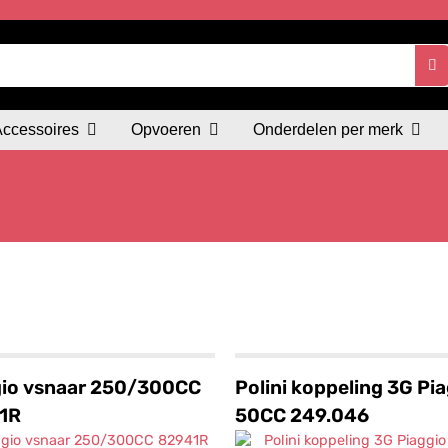
Accessoires
Opvoeren
Onderdelen per merk
gio vsnaar 250/300CC
Polini koppeling 3G Pi
1R
50CC 249.046