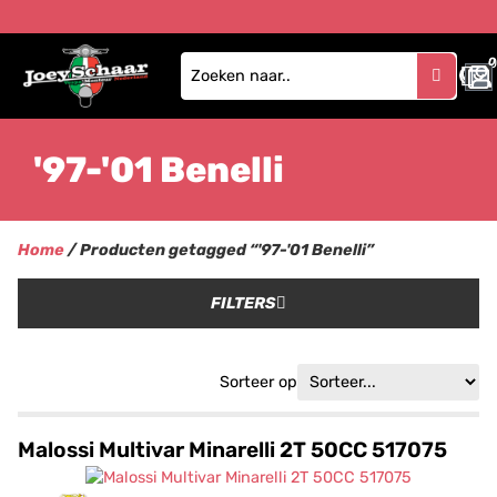
0
'97-'01 Benelli
Home
/ Producten getagged “'97-'01 Benelli”
FILTERS
Sorteer op
Malossi Multivar Minarelli 2T 50CC 517075