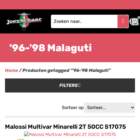
0
'96-'98 Malaguti
Home
/ Producten getagged “'96-'98 Malaguti”
FILTERS
Sorteer op
Malossi Multivar Minarelli 2T 50CC 517075