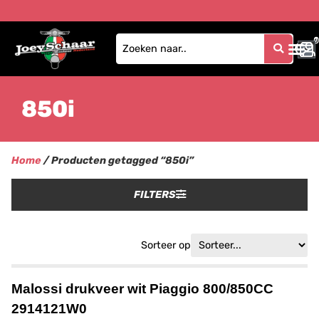
0
1
850i
Home
/ Producten getagged “850i”
FILTERS
Sorteer op
Malossi drukveer wit Piaggio 800/850CC
2914121W0