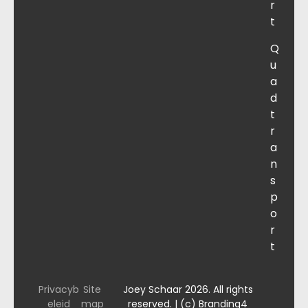
r
t
Q
u
a
d
t
r
a
n
s
p
o
r
t
Privacyb
Site
Joey Schaar 2026. All rights
eleid
map
reserved. | (c) Branding4