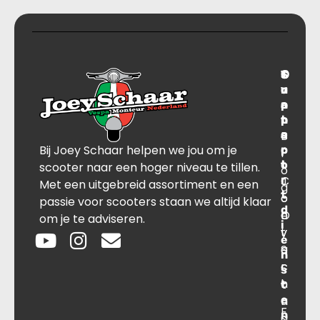
T
S
C
O
r
u
o
v
a
p
n
e
n
p
t
r
s
B
o
a
Bij Joey Schaar helpen we jou om je
p
r
c
l
o
t
t
scooter naar een hoger niveau te tillen.
o
r
C
J
Met een uitgebreid assortiment en een
g
t
o
o
passie voor scooters staan we altijd klaar
d
O
n
e
om je te adviseren.
i
v
t
y
e
e
a
S
n
r
c
c
s
o
t
h
t
e
n
a
F
n
s
a