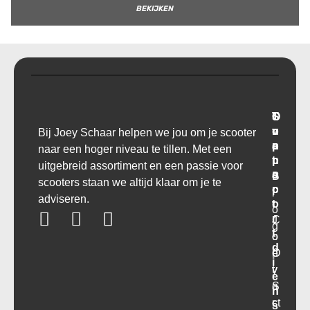
BEKIJKEN
T
O
S
C
r
v
u
o
Bij Joey Schaar helpen we jou om je scooter
a
e
p
n
naar een hoger niveau te tillen. Met een
n
r
p
t
uitgebreid assortiment en een passie voor
s
o
a
B
scooters staan we altijd klaar om je te
p
r
c
l
adviseren.
o
t
t
o
r
C
J
g
t
o
o
d
O
n
e
i
v
t
y
e
e
a
S
n
r
ct
c
s