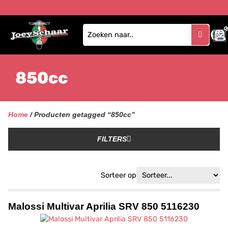
0
850cc
Home
/ Producten getagged “850cc”
FILTERS
Sorteer op
Malossi Multivar Aprilia SRV 850 5116230