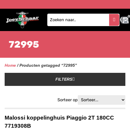
0
72995
Home
/ Producten getagged “72995”
FILTERS
Sorteer op
Malossi koppelinghuis Piaggio 2T 180CC
7719308B