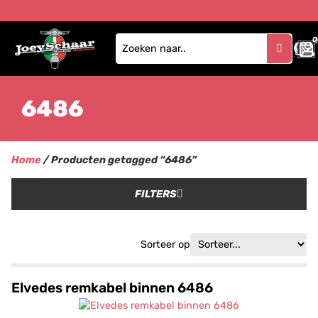
0
6486
Home
/ Producten getagged “6486”
FILTERS
Sorteer op
Elvedes remkabel binnen 6486