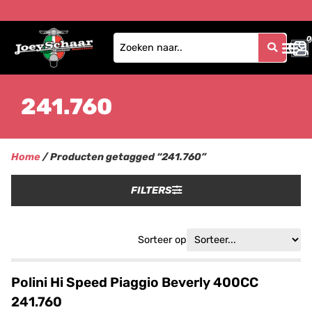
0
0
241.760
Home
/ Producten getagged “241.760”
FILTERS
Sorteer op
Polini Hi Speed Piaggio Beverly 400CC
241.760