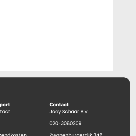
port
Contact
tact
Joey Schaar B.V.
Q
020-3080209
zendkosten
Zwanenburgerdijk 348