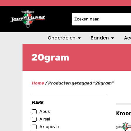
Onderdelen
Banden
Ac
20gram
Home
/ Producten getagged “20gram”
MERK
Abus
Kroo
Airsal
Akrapovic