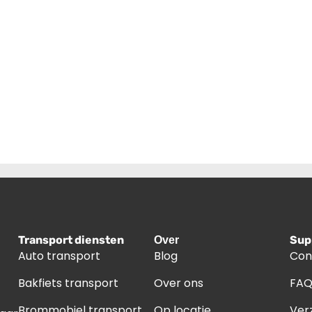
Transport diensten
Sup
Over
Auto transport
Blog
Con
Bakfiets transport
Over ons
FA
Brommobiel transport
Op locatie
Ver