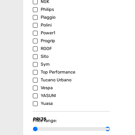
NGK
Philips
Piaggio
Polini
Power1
Progrip
ROOF
Sito
Sym
Top Performance
Tucano Urbano
Vespa
YASUNI
Yuasa
PRIJS
Price range: