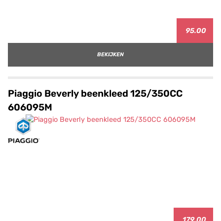
95.00
BEKIJKEN
Piaggio Beverly beenkleed 125/350CC
606095M
179.00