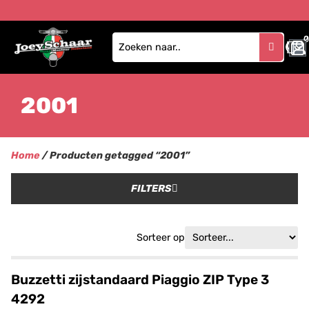
0
2001
Home
/ Producten getagged “2001”
FILTERS
Sorteer op
Buzzetti zijstandaard Piaggio ZIP Type 3
4292