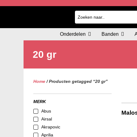
Onderdelen
Banden
20 gr
Home
/ Producten getagged “20 gr”
MERK
Abus
Malos
Airsal
Akrapovic
Aprilia