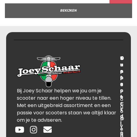
BEKIJKEN
T
S
C
O
r
u
o
v
a
p
n
e
n
p
t
r
s
B
o
a
Bij Joey Schaar helpen we jou om je
p
r
c
l
o
t
t
scooter naar een hoger niveau te tillen.
o
r
C
J
Met een uitgebreid assortiment en een
g
t
o
o
passie voor scooters staan we altijd klaar
d
O
n
e
om je te adviseren.
i
v
t
y
e
e
a
S
n