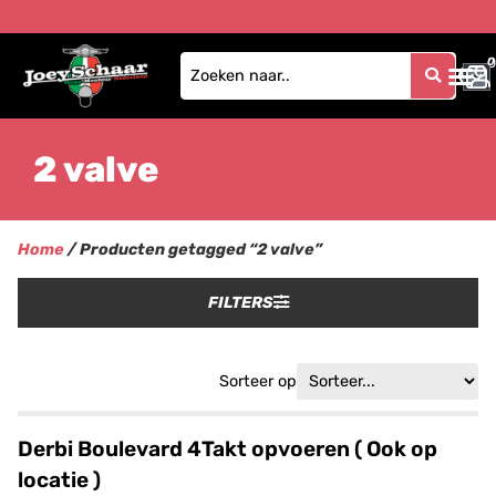
0
0
2 valve
Home
/ Producten getagged “2 valve”
FILTERS
Sorteer op
Derbi Boulevard 4Takt opvoeren ( Ook op
locatie )