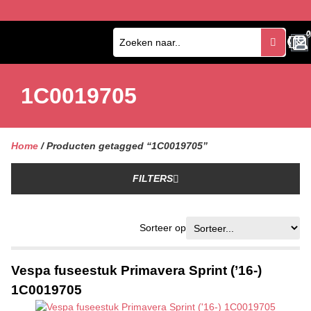
0
0
1C0019705
Home
/ Producten getagged “1C0019705”
FILTERS
Sorteer op
Vespa fuseestuk Primavera Sprint (’16-)
1C0019705