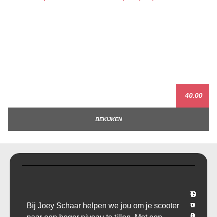
40.00
BEKIJKEN
T
O
S
C
r
v
u
o
Bij Joey Schaar helpen we jou om je scooter
a
e
p
n