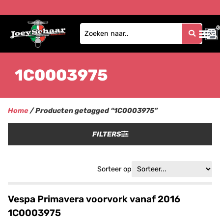
0
0
1C0003975
Home
/ Producten getagged “1C0003975”
FILTERS
Sorteer op
Vespa Primavera voorvork vanaf 2016
1C0003975