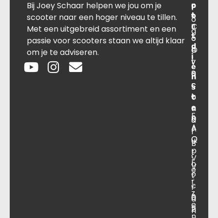
Bij Joey Schaar helpen we jou om je
p
r
c
l
o
t
t
scooter naar een hoger niveau te tillen.
o
r
C
J
Met een uitgebreid assortiment en een
g
t
o
o
passie voor scooters staan we altijd klaar
d
O
n
e
om je te adviseren.
i
v
t
y
e
e
a
S
n
r
c
c
s
o
t
h
t
e
n
a
F
n
s
a
A
A
r
O
Q
u
B
p
t
.
V
l
o
V
e
o
t
.
r
c
r
z
a
0
a
e
ti
2
n
n