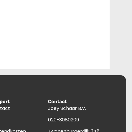
port
Contact
tact
Joey Schaar B.V.
Q
020-3080209
zendkosten
Zwanenburgerdijk 348