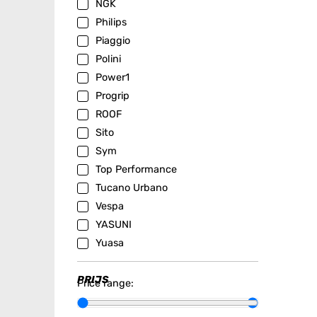
NGK
Philips
Piaggio
Polini
Power1
Progrip
ROOF
Sito
Sym
Top Performance
Tucano Urbano
Vespa
YASUNI
Yuasa
PRIJS
Price range: