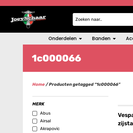
Onderdelen
Banden
Ac
1c000066
Home
/ Producten getagged “1c000066”
MERK
Abus
Vesp
Airsal
zijs
Akrapovic