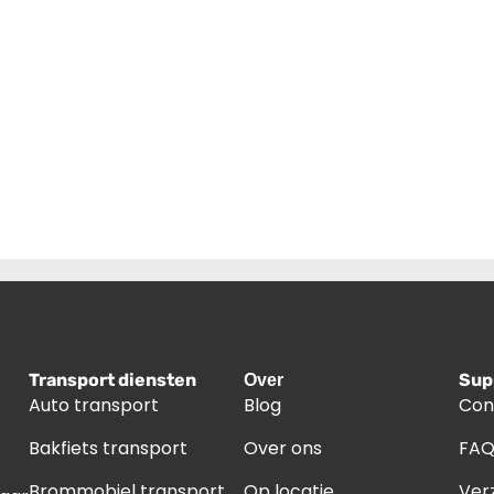
Transport diensten
Sup
Over
Auto transport
Blog
Con
Bakfiets transport
Over ons
FA
Brommobiel transport
Op locatie
Ver