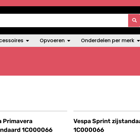
cessoires
Opvoeren
Onderdelen per merk
a Primavera
Vespa Sprint zijstanda
tandaard 1C000066
1C000066