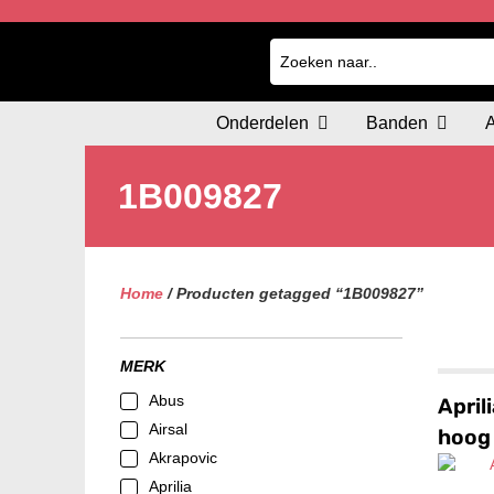
Onderdelen
Banden
1B009827
Home
/ Producten getagged “1B009827”
MERK
Abus
April
Airsal
hoog
Akrapovic
Aprilia