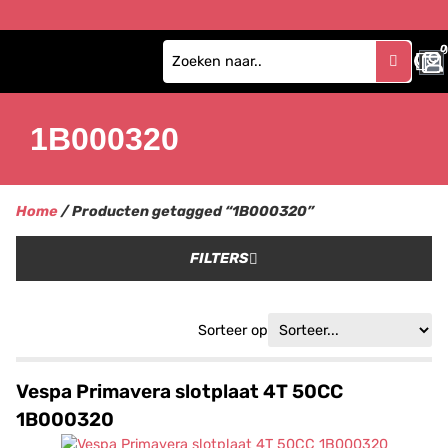
0
1B000320
Home
/ Producten getagged “1B000320”
FILTERS
Sorteer op
Vespa Primavera slotplaat 4T 50CC
1B000320