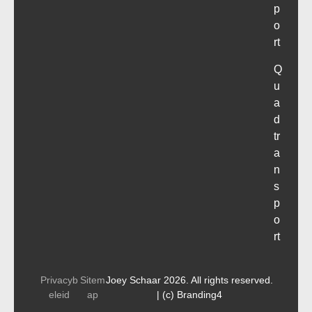
p
o
rt
Q
u
a
d
tr
a
n
s
p
o
rt
Privacyb
Sitem
Joey Schaar 2026. All rights reserved.
eleid
ap
| (c) Branding4