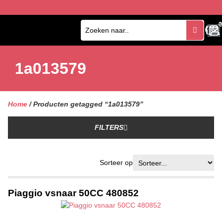
0
0
1a013579
Home
/ Producten getagged “1a013579”
FILTERS
Sorteer op
Piaggio vsnaar 50CC 480852