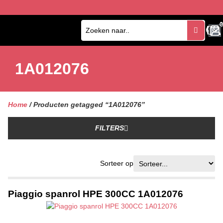
0
0
1A012076
Home
/ Producten getagged “1A012076”
FILTERS
Sorteer op
Piaggio spanrol HPE 300CC 1A012076