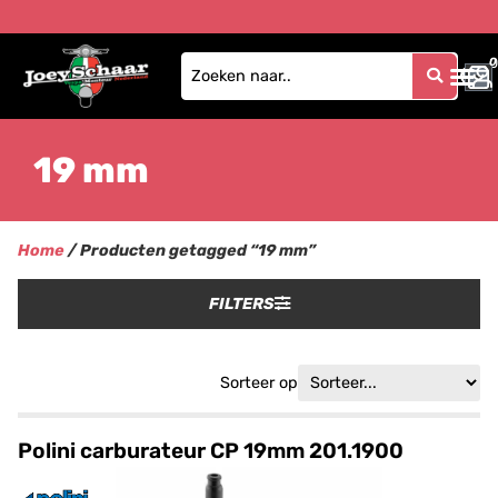
0
0
19 mm
Home
/ Producten getagged “19 mm”
FILTERS
Sorteer op
Polini carburateur CP 19mm 201.1900