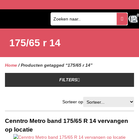
0
0
175/65 r 14
Home
/ Producten getagged “175/65 r 14”
FILTERS
Sorteer op
Cenntro Metro band 175/65 R 14 vervangen
op locatie