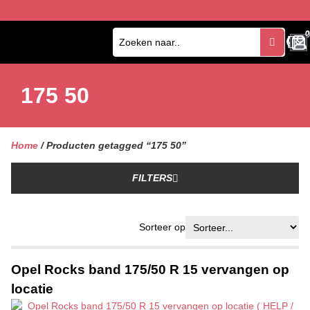
0
0
175 50
Home
/ Producten getagged “175 50”
FILTERS
Sorteer op
Opel Rocks band 175/50 R 15 vervangen op
locatie