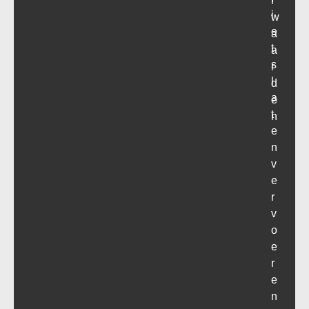
r
i
w
e
a
t
a
s
r
l
d
a
e
t
n
e
n
v
e
r
v
o
e
r
e
n