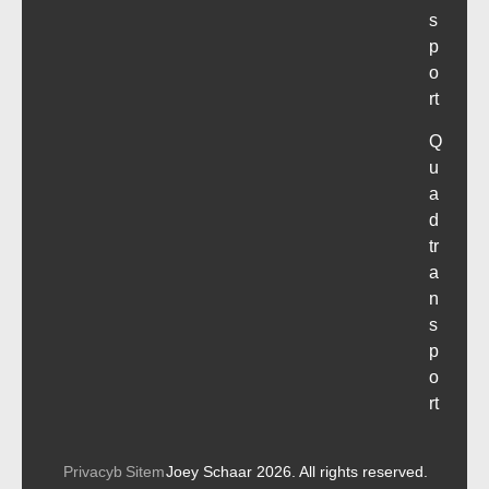
s
p
o
rt
Q
u
a
d
tr
a
n
s
p
o
rt
Privacyb
Sitem
Joey Schaar 2026. All rights reserved.