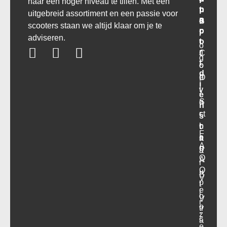
naar een hoger niveau te tillen. Met een
n
r
p
t
uitgebreid assortiment en een passie voor
s
o
a
B
scooters staan we altijd klaar om je te
p
r
c
l
adviseren.
o
t
t
o
r
C
J
g
t
o
o
d
O
n
e
i
v
t
y
e
e
a
S
n
r
ct
c
s
o
h
t
F
e
n
a
A
n
s
a
Q
A
r
O
u
B
V
p
t
.
e
l
o
V
r
o
tr
.
z
c
a
e