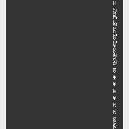
u
rt
a
r
al
B
g
m
r
e
et
o
r
h
m
d
o
m
ij
d
o
k
e
bi
3
n
el
4
tr
R
8
a
e
1
n
t
1
s
o
6
p
u
1
o
r
N
rt
n
N
e
Z
E
r
w
l