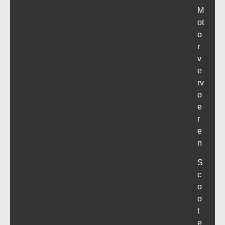
M
ot
o
r
v
e
rv
o
e
r
e
n
S
c
o
o
t
e