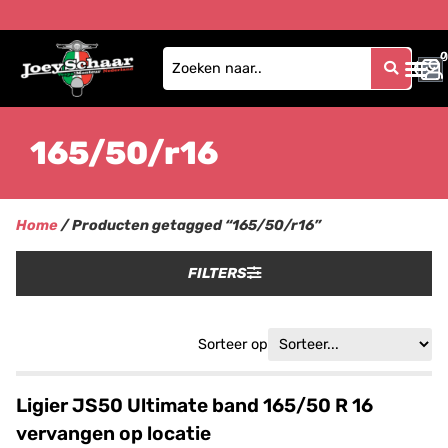
0
0
165/50/r16
Home
/ Producten getagged “165/50/r16”
FILTERS
Sorteer op
Ligier JS50 Ultimate band 165/50 R 16
vervangen op locatie