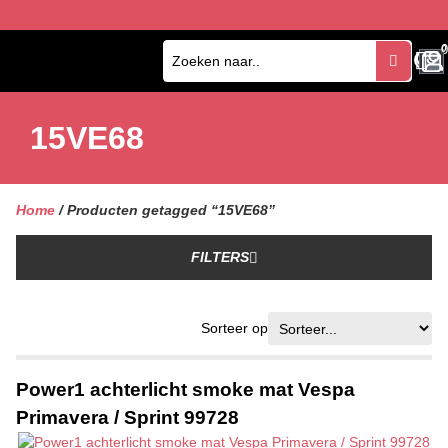
0
0
15VE68
Home
/ Producten getagged “15VE68”
FILTERS
Sorteer op
Power1 achterlicht smoke mat Vespa
Primavera / Sprint 99728