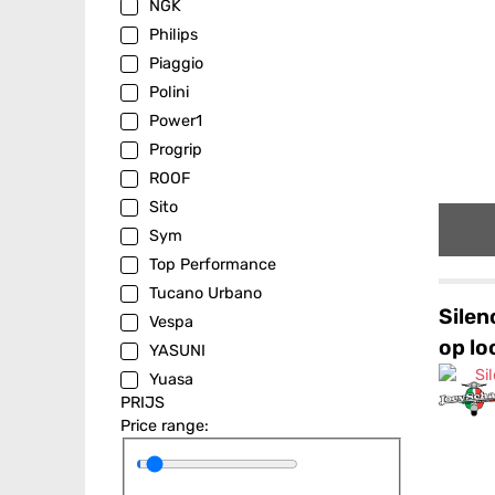
NGK
Philips
Piaggio
Polini
Power1
Progrip
ROOF
Sito
Sym
Top Performance
Tucano Urbano
Silen
Vespa
op lo
YASUNI
Yuasa
PRIJS
Price range: