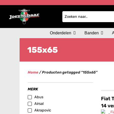
Onderdelen
Banden
155x65
Home
/ Producten getagged “155x65”
MERK
Abus
Fiat 
Airsal
14 ve
Akrapovic