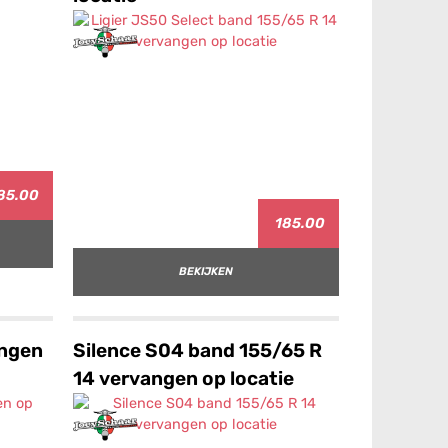
85.00
185.00
BEKIJKEN
angen
Silence S04 band 155/65 R
14 vervangen op locatie