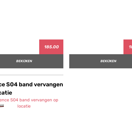
185.00
1
BEKIJKEN
BEKIJKEN
ce S04 band vervangen
catie