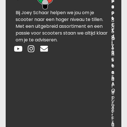
n
p
t
r
s
B
o
a
Bij Joey Schaar helpen we jou om je
p
r
c
l
o
t
t
scooter naar een hoger niveau te tillen.
o
r
C
J
Met een uitgebreid assortiment en een
g
t
o
o
passie voor scooters staan we altijd klaar
d
O
n
e
om je te adviseren.
i
v
t
y
e
e
a
S
n
r
c
c
s
o
t
h
t
e
n
a
F
n
s
a
A
A
r
O
Q
u
B
p
t
.
V
l
o
V
e
o
t
.
r
c
r
z
a
0
a