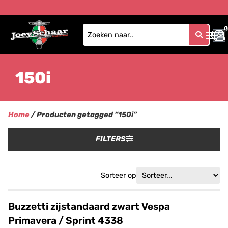
0
0
150i
Home
/ Producten getagged “150i”
FILTERS
Sorteer op
Buzzetti zijstandaard zwart Vespa
Primavera / Sprint 4338