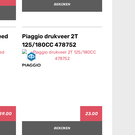
BEKIJKEN
eed
Piaggio drukveer 2T
125/180CC 478752
89.00
23.00
BEKIJKEN