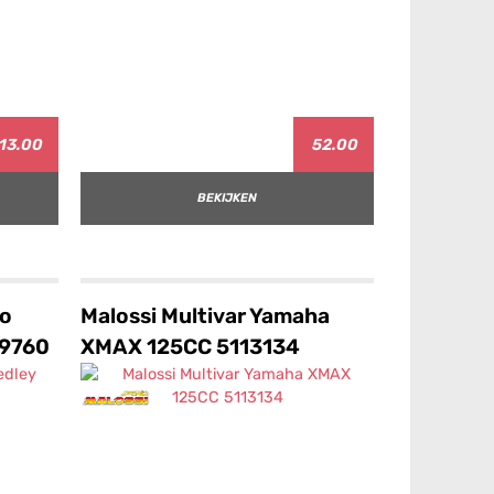
13.00
52.00
BEKIJKEN
io
Malossi Multivar Yamaha
19760
XMAX 125CC 5113134