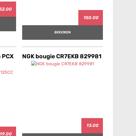
52.00
150.00
BEKIJKEN
a PCX
NGK bougie CR7EKB 829981
13.00
19.00