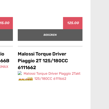
15.00
125.00
BEKIJKEN
io
Malossi Torque Driver
066B
Piaggio 2T 125/180CC
6111662