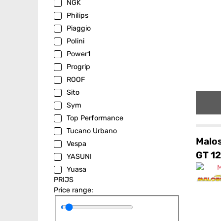
NGK
Philips
Piaggio
Polini
Power1
Progrip
ROOF
Sito
Sym
Top Performance
Tucano Urbano
Malos
Vespa
GT 1
YASUNI
Yuasa
PRIJS
Price range: