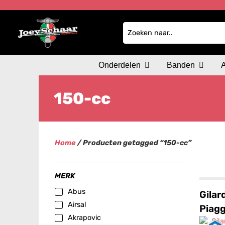
Onderdelen
Banden
150-cc
Home
/ Producten getagged “150-cc”
MERK
Abus
Gilar
Airsal
Piagg
Akrapovic