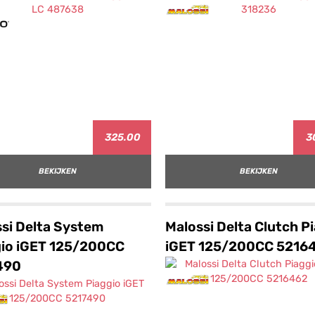
325.00
3
BEKIJKEN
BEKIJKEN
si Delta System
Malossi Delta Clutch P
gio iGET 125/200CC
iGET 125/200CC 5216
490