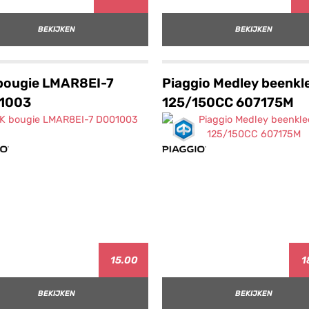
BEKIJKEN
BEKIJKEN
bougie LMAR8EI-7
Piaggio Medley beenkl
1003
125/150CC 607175M
15.00
1
BEKIJKEN
BEKIJKEN