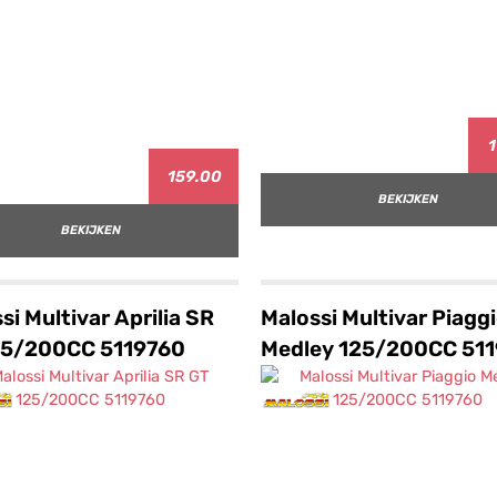
1
159.00
BEKIJKEN
BEKIJKEN
si Multivar Aprilia SR
Malossi Multivar Piagg
25/200CC 5119760
Medley 125/200CC 51