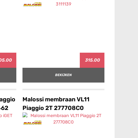
05.00
315.00
BEKIJKEN
iaggio
Malossi membraan VL11
462
Piaggio 2T 277708C0