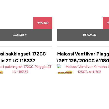
115.00
1
BEKIJKEN
BEKIJKEN
si pakkingset 172CC
Malossi Ventilvar Piagg
io 2T LC 118337
iGET 125/200CC 6118