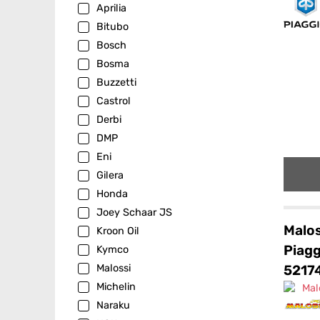
Aprilia
Bitubo
Bosch
Bosma
Buzzetti
Castrol
Derbi
DMP
Eni
Gilera
Honda
Joey Schaar JS
Malos
Kroon Oil
Piag
Kymco
5217
Malossi
Michelin
Naraku