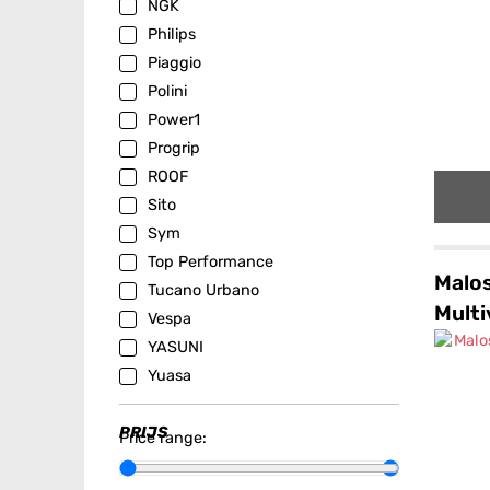
NGK
Philips
Piaggio
Polini
Power1
Progrip
ROOF
Sito
Sym
Top Performance
Malos
Tucano Urbano
Multi
Vespa
YASUNI
Yuasa
PRIJS
Price range: