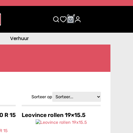
0
0
Verhuur
Sorteer op
0 R 15
Leovince rollen 19×15.5