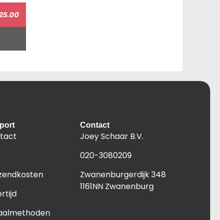
25.00
port
Contact
tact
Joey Schaar B.V.
Q
020-3080209
zendkosten
Zwanenburgerdijk 348
1161NN Zwanenburg
rtijd
aalmethoden