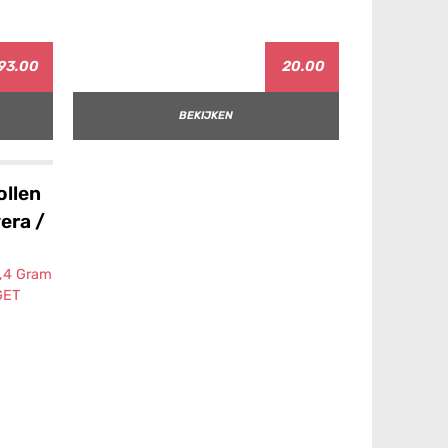
93.00
20.00
BEKIJKEN
ollen
era /