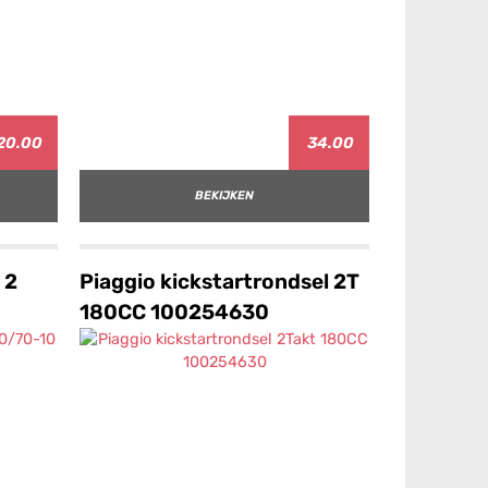
20.00
34.00
BEKIJKEN
 2
Piaggio kickstartrondsel 2T
180CC 100254630