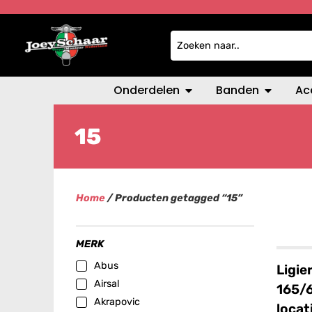
Onderdelen
Banden
Ac
15
Home
/ Producten getagged “15”
MERK
Abus
Ligie
Airsal
165/6
Akrapovic
locat