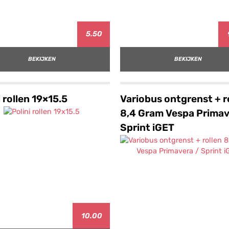
5.50
BEKIJKEN
BEKIJKEN
i rollen 19×15.5
Variobus ontgrenst + r
8,4 Gram Vespa Primav
Sprint iGET
10.00