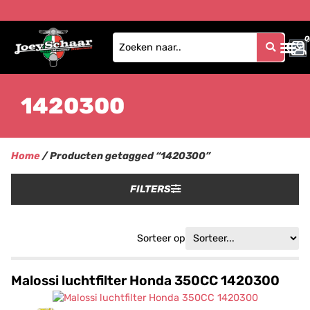
0
0
1420300
Home
/ Producten getagged “1420300”
FILTERS
Sorteer op
Malossi luchtfilter Honda 350CC 1420300