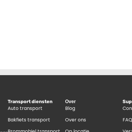
Transport diensten
Sup
Over
Auto transport
Blog
Con
Bakfiets transport
Over ons
FA
Brommobiel transport
Op locatie
Ver