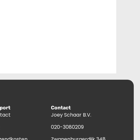
port
Contact
tact
Joey Schaar B.V.
Q
020-3080209
zendkosten
Zwanenburgerdijk 348