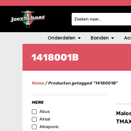
Onderdelen
Banden
Ac
1418001B
Home
/ Producten getagged “1418001B”
MERK
Abus
Malos
Airsal
TMAX
Akrapovic