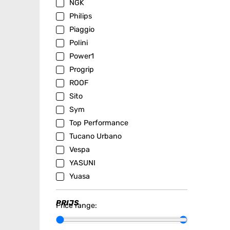
NGK
Philips
Piaggio
Polini
Power1
Progrip
ROOF
Sito
Sym
Top Performance
Tucano Urbano
Vespa
YASUNI
Yuasa
PRIJS
Price range: