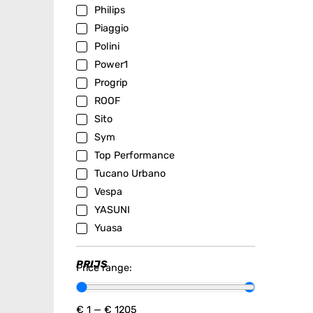
Philips
Piaggio
Polini
Power1
Progrip
ROOF
Sito
Sym
Top Performance
Tucano Urbano
Vespa
YASUNI
Yuasa
PRIJS
Price range:
€
1
—
€
1205