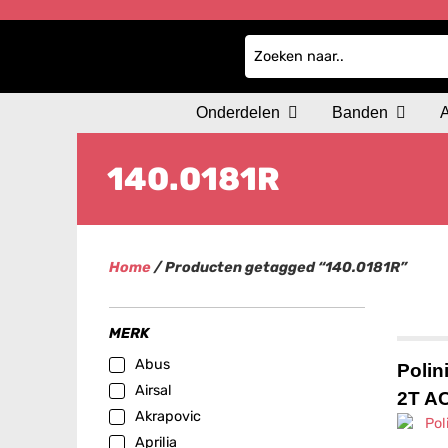
Onderdelen
Banden
140.0181R
Home
/ Producten getagged “140.0181R”
MERK
Abus
Polin
Airsal
2T A
Akrapovic
Aprilia