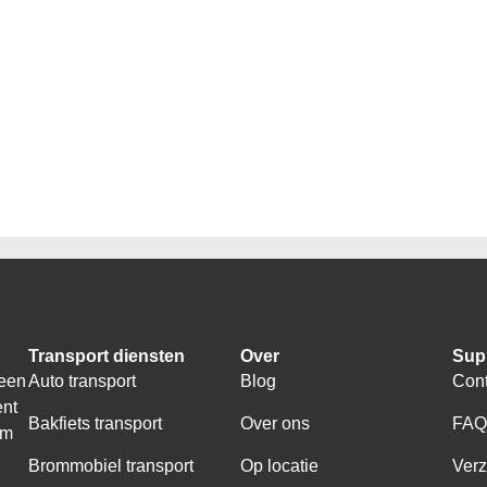
Transport diensten
Over
Sup
 een
Auto transport
Blog
Cont
ent
Bakfiets transport
Over ons
FA
om
Brommobiel transport
Op locatie
Ver