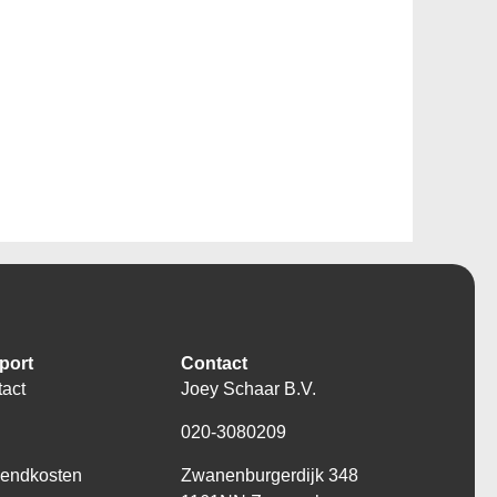
port
Contact
act
Joey Schaar B.V.
Q
020-3080209
zendkosten
Zwanenburgerdijk 348