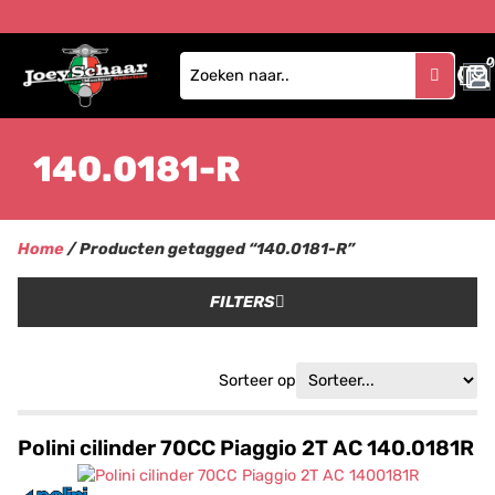
0
140.0181-R
Home
/ Producten getagged “140.0181-R”
FILTERS
Sorteer op
Polini cilinder 70CC Piaggio 2T AC 140.0181R