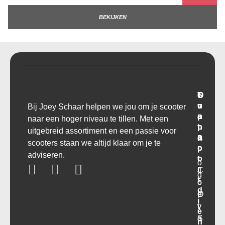
BEKIJKEN
T
O
S
C
r
v
u
o
Bij Joey Schaar helpen we jou om je scooter
a
e
p
n
naar een hoger niveau te tillen. Met een
n
r
p
t
uitgebreid assortiment en een passie voor
s
o
a
B
scooters staan we altijd klaar om je te
p
r
c
l
adviseren.
o
t
t
o
r
C
J
g
t
o
o
d
O
n
e
i
v
t
y
e
e
a
S
n