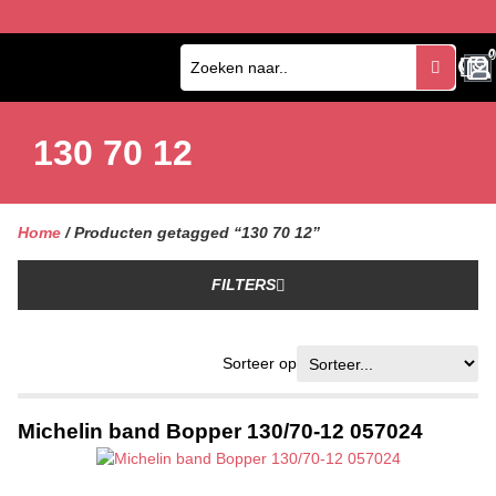
0
0
130 70 12
Home
/ Producten getagged “130 70 12”
FILTERS
Sorteer op
Michelin band Bopper 130/70-12 057024