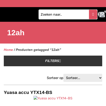
0
12ah
Home
/ Producten getagged “12ah”
FILTERS
Sorteer op
Yuasa accu YTX14-BS