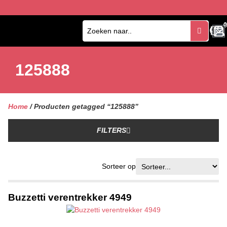
0
0
125888
Home
/ Producten getagged “125888”
FILTERS
Sorteer op
Buzzetti verentrekker 4949