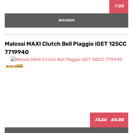
7.00
BEKIJKEN
Malossi MAXI Clutch Bell Piaggio iGET 125CC
7719940
73.50
60.00