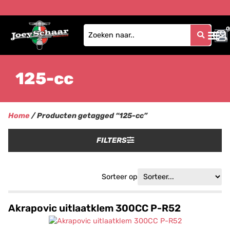
0
0
125-cc
Home
/ Producten getagged “125-cc”
FILTERS
Sorteer op
Akrapovic uitlaatklem 300CC P-R52