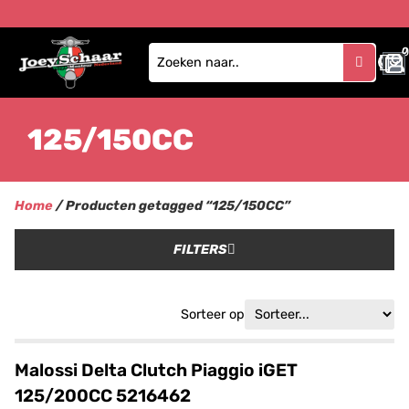
0
125/150CC
Home
/ Producten getagged “125/150CC”
FILTERS
Sorteer op
Malossi Delta Clutch Piaggio iGET
125/200CC 5216462