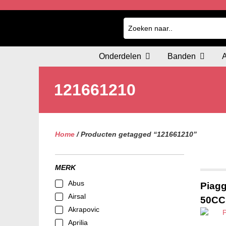
Onderdelen
Banden
121661210
Home
/ Producten getagged “121661210”
MERK
Abus
Piagg
Airsal
50CC
Akrapovic
Aprilia